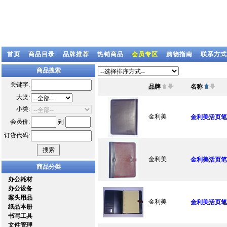
首页
商品目录
品牌推荐
热销商品
会员专区
购物指南
联系方式
商品搜索
关键字:
品牌
名称
大类:
小类:
金利美
金利美活页笔记
会员价:
到
订货代码:
金利美
金利美活页笔记
商品分类
办公耗材
办公设备
案头用品
金利美
金利美活页笔记
纸品本册
书写工具
文件管理