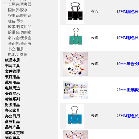
长尾夹/票夹器
固体胶/胶水
齐心
15MM黑色长尾
报事贴/即时贴
橡皮/墨水
胶带/包装用品
胶带台/切割座
云峰
名片盒/便条盒
19MM彩色长
修正带/修正液
书立/相册
电池/计数器
纸品本册
云峰
19mm黑色长
书写工具
文件管理
装订用品
裁剪用品
电脑周边
22mm圆形票夹
会议展示
标签系列
财务用品
办公家具
云峰
办公日用
25MM彩色长
商务礼品
品牌产品
笔记本定制
酒店用品