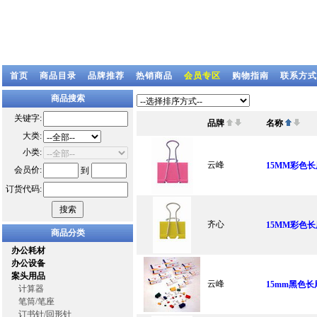
首页
商品目录
品牌推荐
热销商品
会员专区
购物指南
联系方式
商品搜索
关键字:
品牌
名称
大类:
小类:
云峰
15MM彩色长
会员价:
到
订货代码:
齐心
15MM彩色长尾
商品分类
办公耗材
办公设备
案头用品
云峰
15mm黑色长
计算器
笔筒/笔座
订书针/回形针