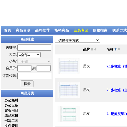
首页
商品目录
品牌推荐
热销商品
会员专区
购物指南
联系方式
商品搜索
关键字:
品牌
名称
大类:
小类:
用友
7.1多栏账（辅
会员价:
到
订货代码:
用友
7.1多栏账（主
商品分类
办公耗材
办公设备
案头用品
用友
7.1记账凭证(金
纸品本册
书写工具
文件管理