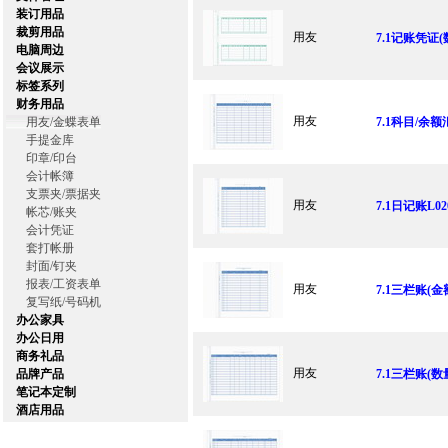
装订用品
裁剪用品
用友
7.1记账凭证(数
电脑周边
会议展示
标签系列
财务用品
用友
用友/金蝶表单
7.1科目/余额
手提金库
印章/印台
会计帐簿
支票夹/票据夹
用友
7.1日记账L02
帐芯/账夹
会计凭证
套打帐册
封面/钉夹
报表/工资表单
用友
7.1三栏账(金额
复写纸/号码机
办公家具
办公日用
商务礼品
用友
品牌产品
7.1三栏账(数量
笔记本定制
酒店用品