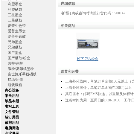
详细信息
利盟墨盒
利盟硒鼓
电话订购或咨询时请报订货代码：900147
三星墨盒
三星硒鼓
爱普生色带
相关商品
爱普生墨盒
爱普生硒鼓
兄弟墨盒
兄弟硒鼓
国产墨盒
国产硒鼓/粉盒
松下 76A粉盒
碳带/色带
碳粉/复印机墨粉
送货和运费
富士施乐墨粉硒鼓
蜡纸/油墨
上海外环线内，单笔订单金额100元以上（含
●
瓶装碳粉
上海外环线外，单笔订单金额在500元以上（
●
办公设备
其它省市：邮局EMS快递，以重量及体积计
●
案头用品
送货时间为周一至周日的8:30-19:00；
纸品本册
●
书写工具
文件管理
装订用品
裁剪用品
电脑周边
会议展示